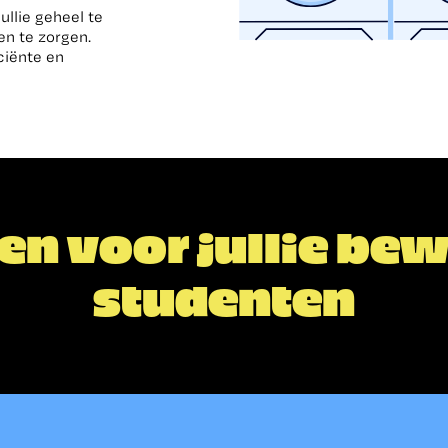
ullie geheel te
en te zorgen.
ciënte en
en voor jullie be
studenten