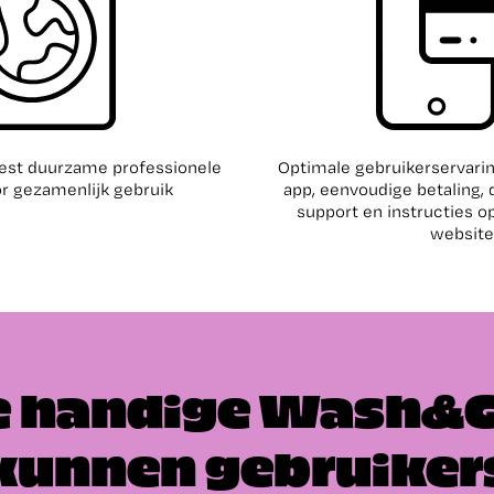
est duurzame professionele
Optimale gebruikerservar
r gezamenlijk gebruik
app, eenvoudige betaling, 
support en instructies 
website
e handige Wash&
kunnen gebruiker