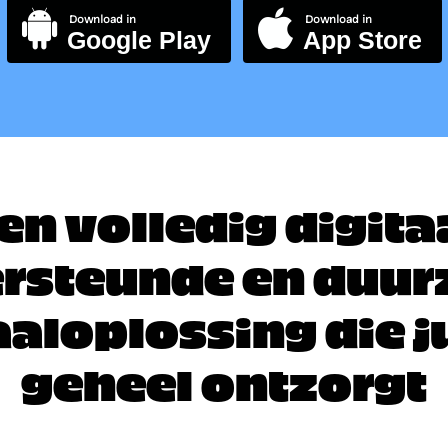
Download in
Download in
Google Play
App Store
en volledig digita
rsteunde en duu
aaloplossing die ju
geheel ontzorgt