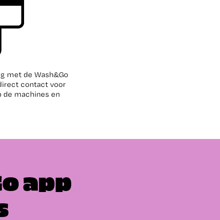
ing met de Wash&Go
direct contact voor
op de machines en
Go app
s