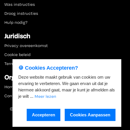
Was instructies
Droog instructies
Hulp nodig?
Juridisch
Privacy overeenkomst
Cookie beleid
Term & conditions
🍪 Cookies Accepteren?
Organisatie
Deze website maakt gebruik van cookies om uw
ervaring te verbeteren. We gaan ervan uit dat je
Home
hiermee akkoord gaat, maar je kunt je afmelden als
je wilt ...
Contact
Meer lezen
© Wash&Go Laundry Solutions 2026. Made with love by
Accepteren
Cookies Aanpassen
Brandworks
.